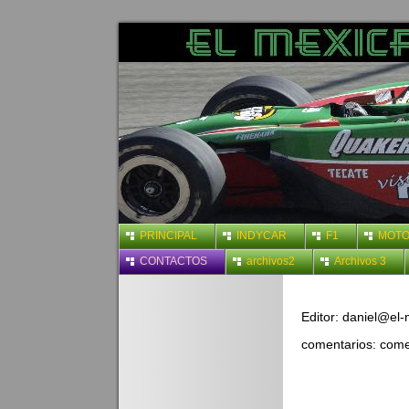
PRINCIPAL
INDYCAR
F1
MOT
CONTACTOS
archivos2
Archivos 3
Editor: daniel@el
comentarios: com